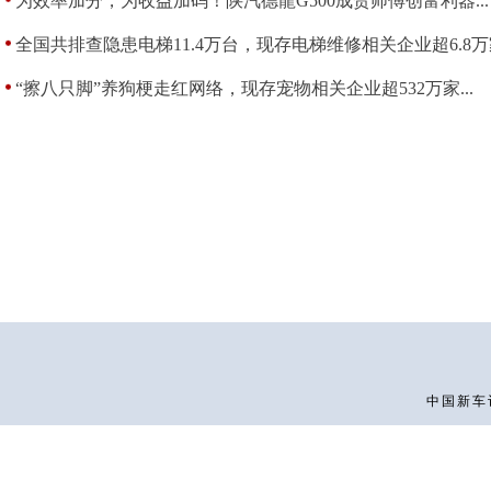
为效率加分，为收益加码！陕汽德龍G500成贺师傅创富利器...
全国共排查隐患电梯11.4万台，现存电梯维修相关企业超6.8万家.
“擦八只脚”养狗梗走红网络，现存宠物相关企业超532万家...
中国新车