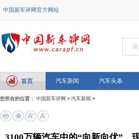
中国新车评网
官方网站
汽车新闻
汽车头条
首页
您所在的位置：
中国新车评网
>
汽车新闻
>
3100万辆汽车中的“向新向优”，