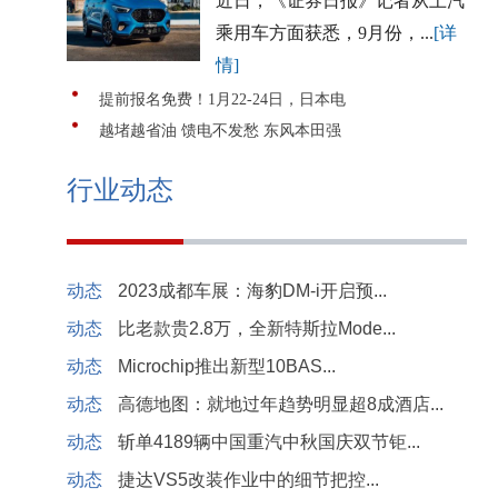
近日，《证券日报》记者从上汽
乘用车方面获悉，9月份，...
[详
情]
提前报名免费！1月22-24日，日本电
越堵越省油 馈电不发愁 东风本田强
行业动态
动态
2023成都车展：海豹DM-i开启预...
动态
比老款贵2.8万，全新特斯拉Mode...
动态
Microchip推出新型10BAS...
动态
高德地图：就地过年趋势明显超8成酒店...
动态
斩单4189辆中国重汽中秋国庆双节钜...
动态
捷达VS5改装作业中的细节把控...