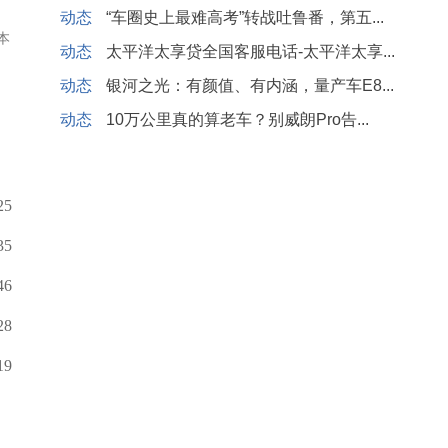
动态
“车圈史上最难高考”转战吐鲁番，第五...
本
动态
太平洋太享贷全国客服电话-太平洋太享...
动态
银河之光：有颜值、有内涵，量产车E8...
动态
10万公里真的算老车？别威朗Pro告...
25
35
46
28
19