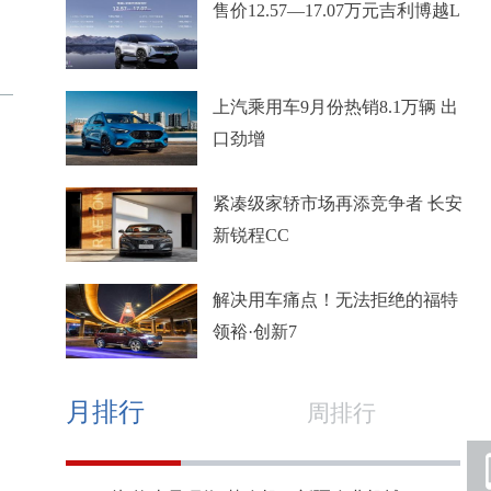
售价12.57—17.07万元吉利博越L
上汽乘用车9月份热销8.1万辆 出
口劲增
紧凑级家轿市场再添竞争者 长安
新锐程CC
解决用车痛点！无法拒绝的福特
领裕·创新7
月排行
周排行