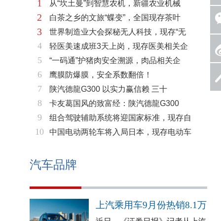
1
从“坎土曼”到智慧农机，新疆农业机械
2
白茶之乡的文旅“蝶变”，全国现存茶叶
3
世界制造业大会探秘无人科技，现存“无
4
轻医美速成班3天上岗，现存医美相关企
5
“一码通”护猪肉安全溯源，肉品相关企
6
鹰膜防爆膜，安全系数翻倍！
7
陕汽德龍G300 以实力赢信赖 三十
8
卡友葛国风的致富经：陕汽德龍G300
9
组合驾驶辅助系统将迎国家标准，现存自
10
中国电动两轮车将入局日本，现存电动车
汽车品牌
上汽乘用车9月份热销8.1万