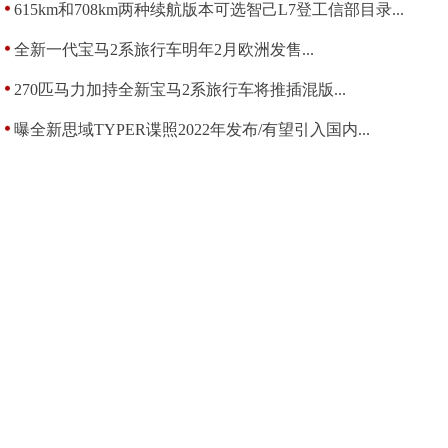
615km和708km两种续航版本可选智己L7登工信部目录...
全新一代宝马2系旅行车明年2月欧洲发售...
270匹马力加持全新宝马2系旅行车将推插混版...
曝全新思域TYPER谍照2022年发布/有望引入国内...